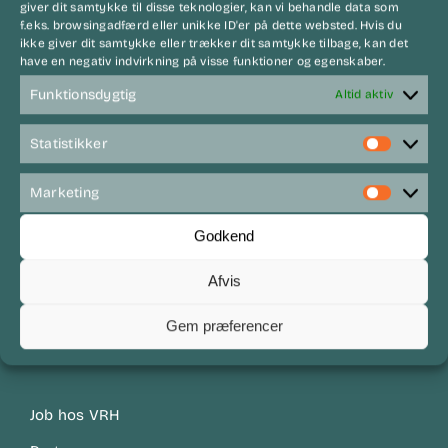
giver dit samtykke til disse teknologier, kan vi behandle data som
f.eks. browsingadfærd eller unikke ID'er på dette websted. Hvis du
ikke giver dit samtykke eller trækker dit samtykke tilbage, kan det
have en negativ indvirkning på visse funktioner og egenskaber.
Funktionsdygtig
Altid aktiv
Statistikker
Statist
Marketing
Market
Godkend
Afvis
Links
Gem præferencer
Job hos VRH